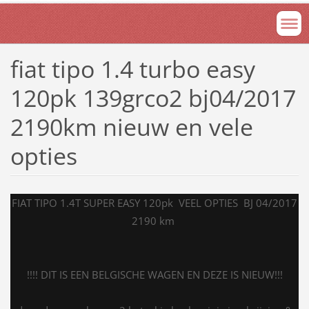
fiat tipo 1.4 turbo easy
120pk 139grco2 bj04/2017
2190km nieuw en vele
opties
FIAT TIPO 1.4T SUPER EASY 120pk VEEL OPTIES BJ 04/2017
2190 km
!!!! DIT IS EEN BELGISCHE WAGEN EN DEZE IS NIEUW!!!