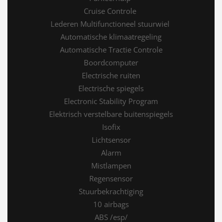
Cruise Controle
Lederen Multifunctioneel stuurwiel
Automatische klimaatregeling
Automatische Tractie Controle
Boordcomputer
Electrische ruiten
Electrische spiegels
Electronic Stability Program
Elektrisch verstelbare buitenspiegels
Isofix
Lichtsensor
Alarm
Mistlampen
Regensensor
Stuurbekrachtiging
10 airbags
ABS /esp/