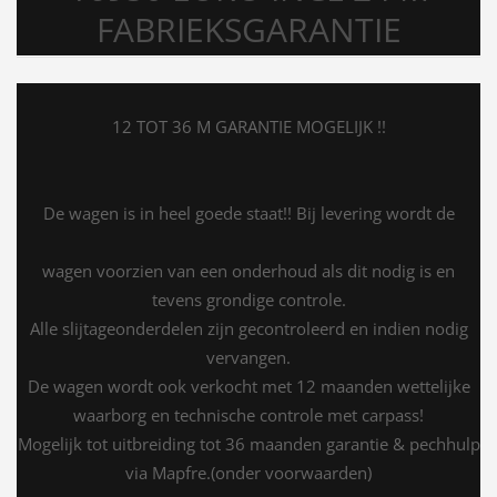
FABRIEKSGARANTIE
12 TOT 36 M GARANTIE MOGELIJK !!
De wagen is in heel goede staat!! Bij levering wordt de
wagen voorzien van een onderhoud als dit nodig is en
tevens grondige controle.
Alle slijtageonderdelen zijn gecontroleerd en indien nodig
vervangen.
De wagen wordt ook verkocht met 12 maanden wettelijke
waarborg en technische controle met carpass!
Mogelijk tot uitbreiding tot 36 maanden garantie & pechhulp
via Mapfre.(onder voorwaarden)