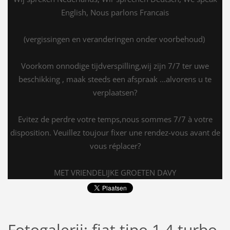
English, Nous parlons Francais
(vergissingen en veranderingen onder voorbehoud)
Voorkom onnodige tijdverspilling,wij zijn 7/7 ter uwe
beschikking , maak steeds een afspraak ...alvorens u te
verplaatsen?
Evitez de perdre votre temps,nous sommes 7/7 à votre
disposition. Veuillez toujour fixer une rendez-vous avant de
vous réplacer?
MET VRIENDELIJKE GROETEN DAVY
Fotogalerij: fiat tipo 1.4 turbo