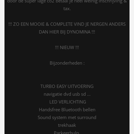
door de super lage co2 betaal je heel weinig inschrijving &
tax.
!!! ZO EEN MOOIE & COMPLETE VIND JE NERGEN ANDERS
DAN HIER BIJ DYNOMINA !!!
!!! NIEUW !!!
Bijzonderheden :
TURBO EASY UITVOERING
navigatie dvd usb sd ...
LED VERLICHTING
Handsfree Bluetooth bellen
Sound system met surround
trekhaak
Parkeerhulp