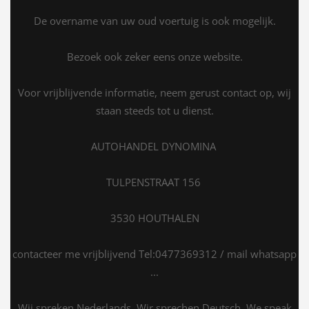
De overname van uw oud voertuig is ook mogelijk.
Bezoek ook zeker eens onze website.
Voor vrijblijvende informatie, neem gerust contact op, wij
staan steeds tot u dienst.
AUTOHANDEL DYNOMINA
TULPENSTRAAT 156
3530 HOUTHALEN
contacteer me vrijblijvend Tel:0477369312 / mail whatsapp
...
Wij spreken Nederlands, Wir sprechen Deutsch, We speak