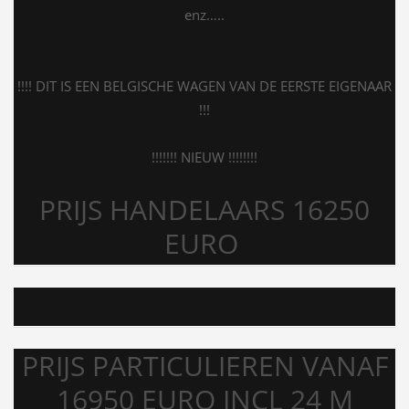
enz…..
!!!! DIT IS EEN BELGISCHE WAGEN VAN DE EERSTE EIGENAAR
!!!
!!!!!!! NIEUW !!!!!!!!
PRIJS HANDELAARS 16250
EURO
PRIJS PARTICULIEREN VANAF
16950 EURO INCL 24 M