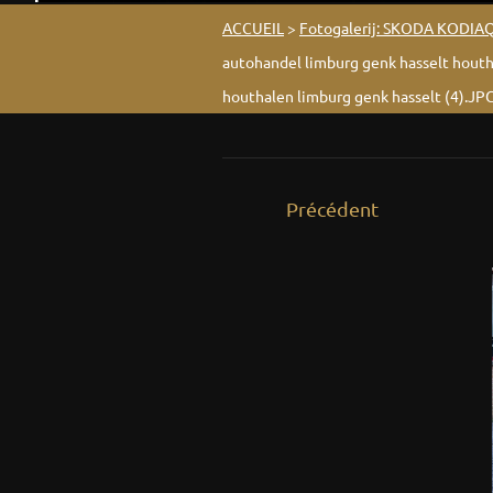
ACCUEIL
>
Fotogalerij: SKODA KODIA
autohandel limburg genk hasselt hout
houthalen limburg genk hasselt (4).JP
Précédent