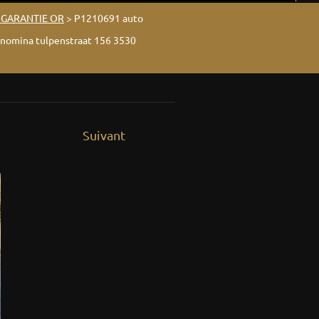
M GARANTIE OR
>
P1210691 auto
ynomina tulpenstraat 156 3530
Suivant